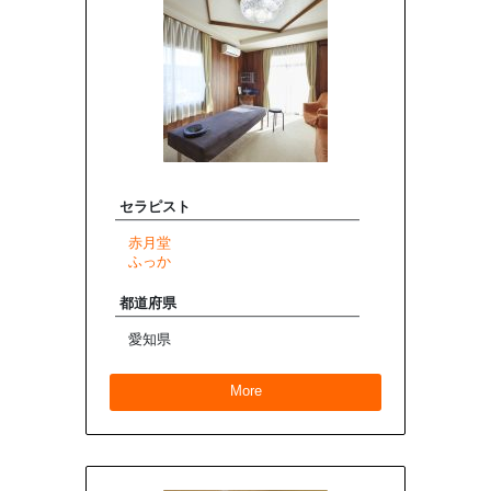
セラピスト
赤月堂
ふっか
都道府県
愛知県
More