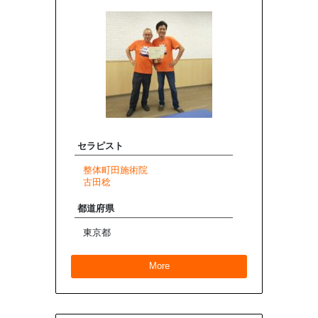
セラピスト
整体町田施術院
古田稔
都道府県
東京都
More