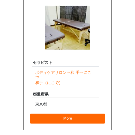
セラピスト
ボディケアサロン～和 手～にこ
で
和手（にこで）
都道府県
東京都
More