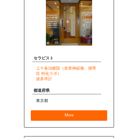
セラピスト
上十条治療院（坐骨神経痛、側弯
症 特化ラボ）
波多祥計
都道府県
東京都
More