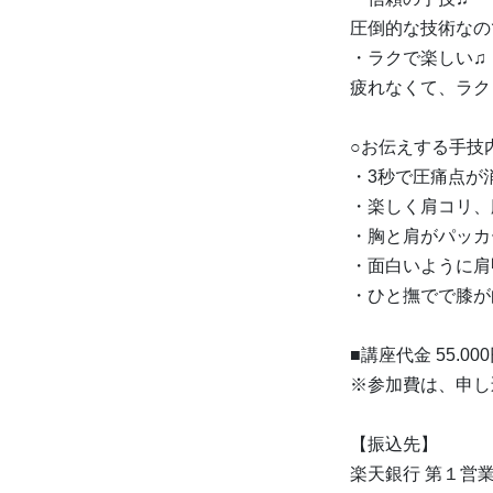
圧倒的な技術なの
・ラクで楽しい♫
疲れなくて、ラク
○お伝えする手技
・3秒で圧痛点が
・楽しく肩コリ、
・胸と肩がパッカ
・面白いように肩
・ひと撫でで膝が
■講座代金 55.0
※参加費は、申し
【振込先】
楽天銀行 第１営