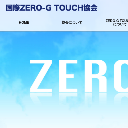
ZERO-G TOU
HOME
協会について
について
中井マサル公式サイト
リンク集
協会からのお知らせ
ZERO-G TOUC
施術可能な場所一