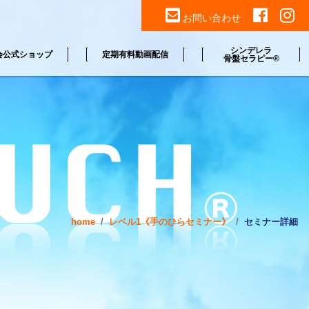
お問い合わせ
シンデレラ
会公式ショップ
定期有料動画配信
骨盤セラピー®
home
レベル1《手のひらセミナー》
セミナー詳細