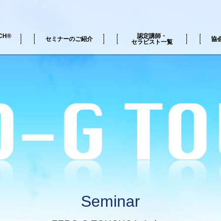
CH®
認定講師・
セミナーのご紹介
協
セラピスト一覧
H®の動画
覧
ZERO-G TOUCH®セミナー一覧
Seminar