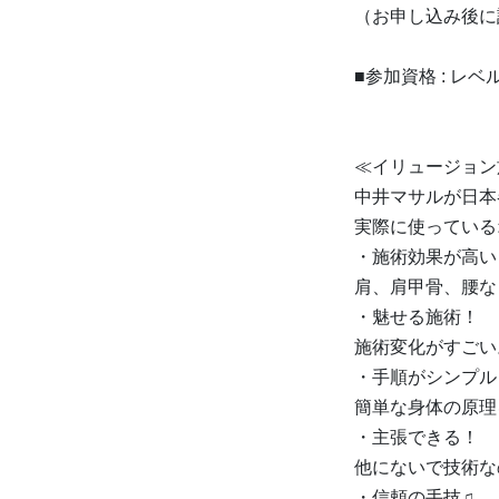
（お申し込み後に
■参加資格 : レ
≪イリュージョン
中井マサルが日本
実際に使っている
・施術効果が高い
肩、肩甲骨、腰な
・魅せる施術！
施術変化がすごい
・手順がシンプル
簡単な身体の原理
・主張できる！
他にないで技術な
・信頼の手技♫