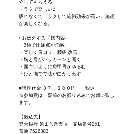
介してもらえる。
・ラクで楽しい♫
疲れなくて、ラクして施術効果が高い。施術
が楽しくなる。
○お伝えする手技内容
・3秒で圧痛点が消滅
・楽しく肩コリ、腰痛 改善
・胸と肩がパッカーンと開く
・面白いように肩甲骨がゆるむ
・ひと撫でで膝が曲がり出す
■講座代金 ３７，８００円 税込
※参加費は、事前のお振り込みでお願い致し
ます。
【振込先】
楽天銀行 第１営業支店 支店番号251
普通 7626883