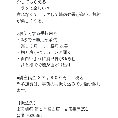
介してもらえる。
・ラクで楽しい♫
疲れなくて、ラクして施術効果が高い。施術
が楽しくなる。
○お伝えする手技内容
・3秒で圧痛点が消滅
・楽しく肩コリ、腰痛 改善
・胸と肩がパッカーンと開く
・面白いように肩甲骨がゆるむ
・ひと撫でで膝が曲がり出す
■講座代金 ３７，８００円 税込
※参加費は、事前のお振り込みでお願い致し
ます。
【振込先】
楽天銀行 第１営業支店 支店番号251
普通 7626883