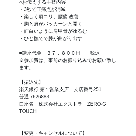
○お伝えする手技内容
・3秒で圧痛点が消滅
・楽しく肩コリ、腰痛 改善
・胸と肩がパッカーンと開く
・面白いように肩甲骨がゆるむ
・ひと撫でで膝が曲がり出す
■講座代金 ３７，８００円 税込
※参加費は、事前のお振り込みでお願い致し
ます。
【振込先】
楽天銀行 第１営業支店 支店番号251
普通 7626883
口座名 株式会社エクストラ ZERO-G
TOUCH
【変更・キャンセルについて】