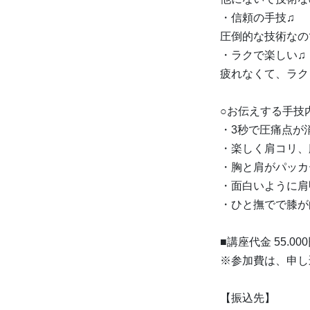
・信頼の手技♫
圧倒的な技術なの
・ラクで楽しい♫
疲れなくて、ラク
○お伝えする手技
・3秒で圧痛点が
・楽しく肩コリ、
・胸と肩がパッカ
・面白いように肩
・ひと撫でで膝が
■講座代金 55.0
※参加費は、申し
【振込先】