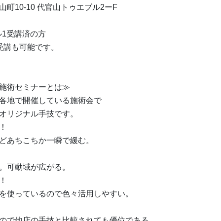
町10-10 代官山トゥエブル2ーF
ベル1受講済の方
受講も可能です。
施術セミナーとは≫
各地で開催している施術会で
オリジナル手技です。
！
どあちこちか一瞬で緩む。
。可動域が広がる。
！
を使っているので色々活用しやすい。
ので他店の手技と比較されても優位である。