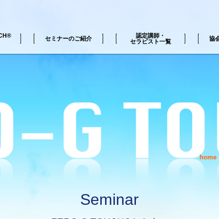
CH®
認定講師・
セミナーのご紹介
協
セラピスト一覧
H®の動画
覧
ZERO-G TOUCH®セミナー一覧
home
Seminar