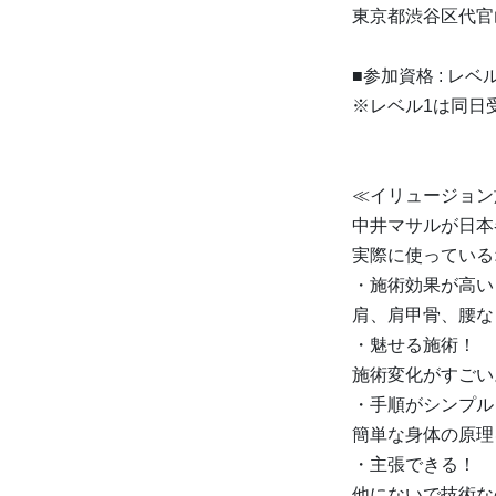
東京都渋谷区代官山
■参加資格 : レ
※レベル1は同日
≪イリュージョン
中井マサルが日本
実際に使っている
・施術効果が高い
肩、肩甲骨、腰な
・魅せる施術！
施術変化がすごい
・手順がシンプル
簡単な身体の原理
・主張できる！
他にないで技術な