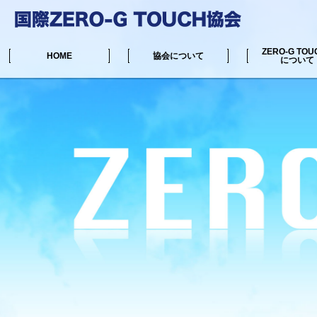
ZERO-G TOU
HOME
協会について
について
中井マサル公式サイト
リンク集
協会からのお知らせ
ZERO-G TOUC
施術可能な場所一