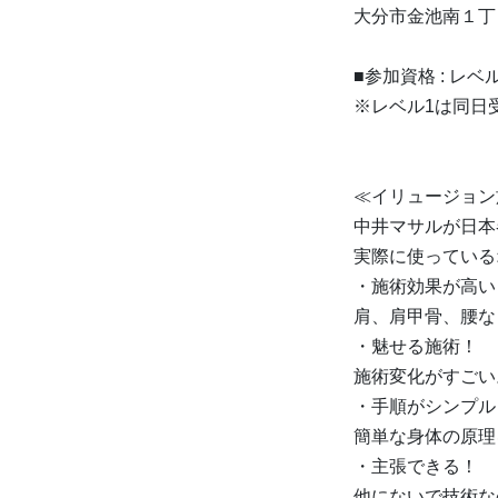
大分市金池南１丁
■参加資格 : レ
※レベル1は同日
≪イリュージョン
中井マサルが日本
実際に使っている
・施術効果が高い
肩、肩甲骨、腰な
・魅せる施術！
施術変化がすごい
・手順がシンプル
簡単な身体の原理
・主張できる！
他にないで技術な