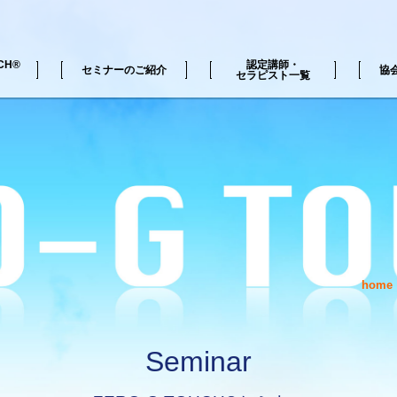
CH®
認定講師・
セミナーのご紹介
協
セラピスト一覧
H®の動画
覧
ZERO-G TOUCH®セミナー一覧
home
Seminar