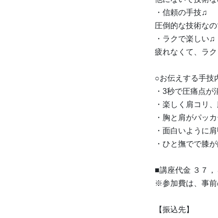
・信頼の手技♫
圧倒的な技術なの
・ラクで楽しい♫
疲れなくて、ラク
○お伝えする手技
・3秒で圧痛点が
・楽しく肩コリ、
・胸と肩がパッカ
・面白いように肩
・ひと撫でで膝が
■講座代金 ３７
※参加費は、事前
【振込先】