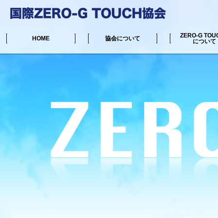
ZERO-G TOU
HOME
協会について
について
中井マサル公式サイト
リンク集
協会からのお知らせ
ZERO-G TOUC
施術可能な場所一