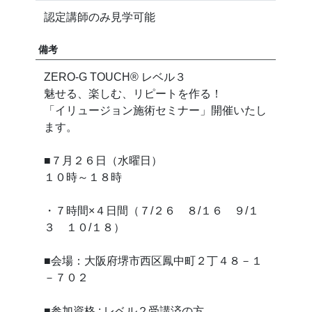
認定講師のみ見学可能
備考
ZERO-G TOUCH®︎ レベル３
魅せる、楽しむ、リピートを作る！
「イリュージョン施術セミナー」開催いたし
ます。
■７月２６日（水曜日）
１０時～１８時
・７時間×４日間（７/２６ ８/１６ ９/１
３ １０/１８）
■会場：大阪府堺市西区鳳中町２丁４８－１
－７０２
■参加資格 : レベル２受講済の方