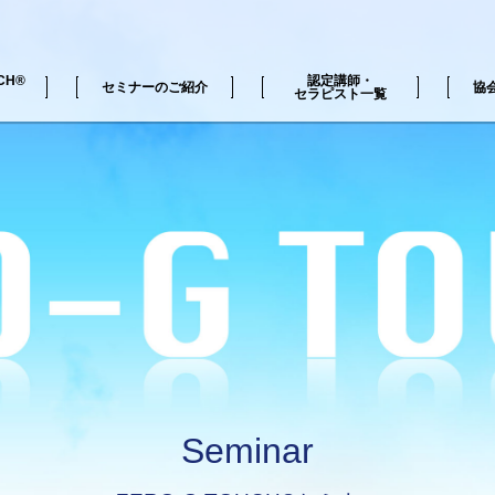
CH®
認定講師・
セミナーのご紹介
協
セラピスト一覧
H®の動画
覧
ZERO-G TOUCH®セミナー一覧
Seminar