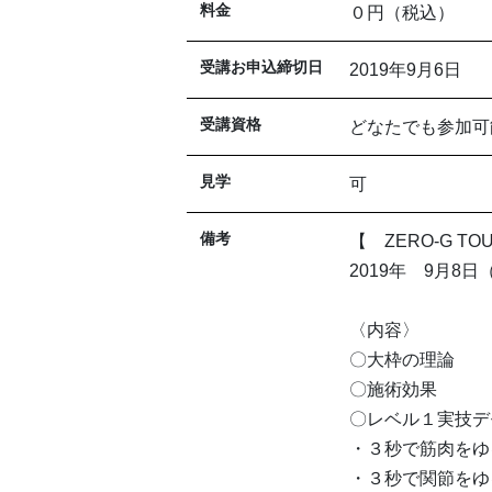
料金
０円（税込）
受講お申込締切日
2019年9月6日
受講資格
どなたでも参加可
見学
可
備考
【 ZERO-G T
2019年 9月8日
〈内容〉
〇大枠の理論
〇施術効果
〇レベル１実技デ
・３秒で筋肉をゆ
・３秒で関節をゆ