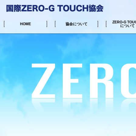
ZERO-G TOU
HOME
協会について
について
中井マサル公式サイト
リンク集
協会からのお知らせ
ZERO-G TOUC
施術可能な場所一