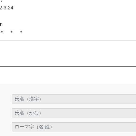
3-24
om
＊ ＊ ＊