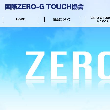
ZERO-G TOU
HOME
協会について
について
中井マサル公式サイト
リンク集
協会からのお知らせ
ZERO-G TOUC
施術可能な場所一