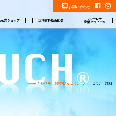
お問い合わせ
シンデレラ
会公式ショップ
定期有料動画配信
骨盤セラピー®
home
レベル1《手のひらセミナー》
セミナー詳細