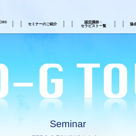
CH®
認定講師・
セミナーのご紹介
協
セラピスト一覧
H®の動画
覧
ZERO-G TOUCH®セミナー一覧
Seminar